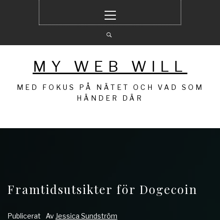
Hoppa
Primär
till
meny
innehåll
MY WEB WILL
MED FOKUS PÅ NÄTET OCH VAD SOM
HÄNDER DÄR
Framtidsutsikter för Dogecoin
Publicerat
Av
Jessica Sundström