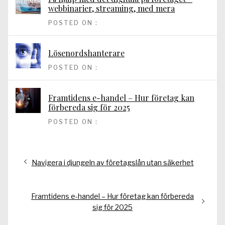
webbinarier, streaming, med mera
POSTED ON :
Lösenordshanterare
POSTED ON :
Framtidens e-handel – Hur företag kan
förbereda sig för 2025
POSTED ON :
Inläggsnavigering
Föregående
Navigera i djungeln av företagslån utan säkerhet
inlägg:
Nästa
Framtidens e-handel – Hur företag kan förbereda
inlägg:
sig för 2025