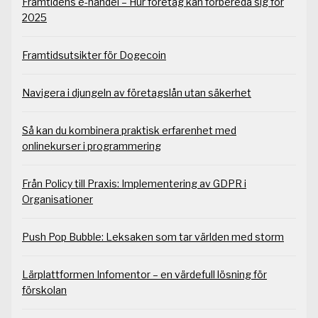
Framtidens e-handel – Hur företag kan förbereda sig för
2025
Framtidsutsikter för Dogecoin
Navigera i djungeln av företagslån utan säkerhet
Så kan du kombinera praktisk erfarenhet med
onlinekurser i programmering
Från Policy till Praxis: Implementering av GDPR i
Organisationer
Push Pop Bubble: Leksaken som tar världen med storm
Lärplattformen Infomentor – en värdefull lösning för
förskolan