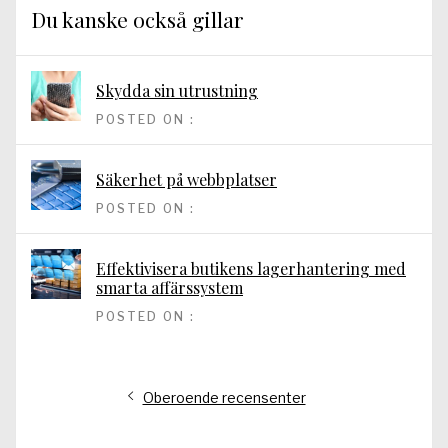
Du kanske också gillar
Skydda sin utrustning
POSTED ON :
Säkerhet på webbplatser
POSTED ON :
Effektivisera butikens lagerhantering med
smarta affärssystem
POSTED ON :
Inläggsnavigering
Föregående
Oberoende recensenter
inlägg: