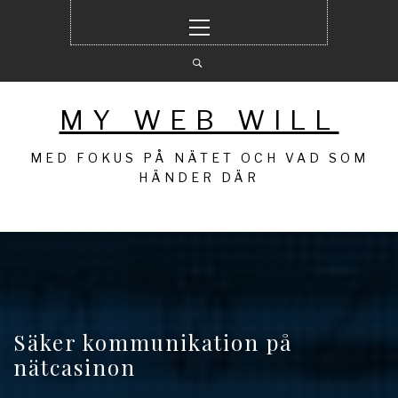
Hoppa
Primär
till
meny
innehåll
MY WEB WILL
MED FOKUS PÅ NÄTET OCH VAD SOM
HÄNDER DÄR
Säker kommunikation på
nätcasinon