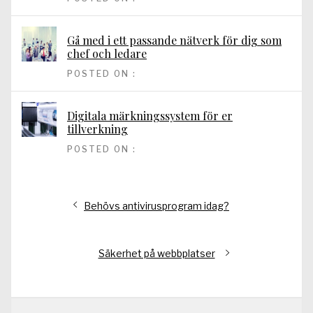
Gå med i ett passande nätverk för dig som
chef och ledare
POSTED ON :
Digitala märkningssystem för er
tillverkning
POSTED ON :
Inläggsnavigering
Föregående
Behövs antivirusprogram idag?
inlägg:
Nästa
Säkerhet på webbplatser
inlägg: