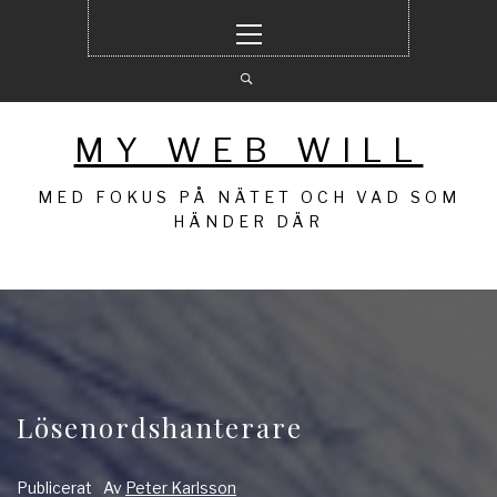
Hoppa
Primär
till
meny
innehåll
MY WEB WILL
MED FOKUS PÅ NÄTET OCH VAD SOM
HÄNDER DÄR
Lösenordshanterare
Publicerat
Av
Peter Karlsson